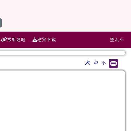
search
常用連結
檔案下載
登入
大
中
小
⏸