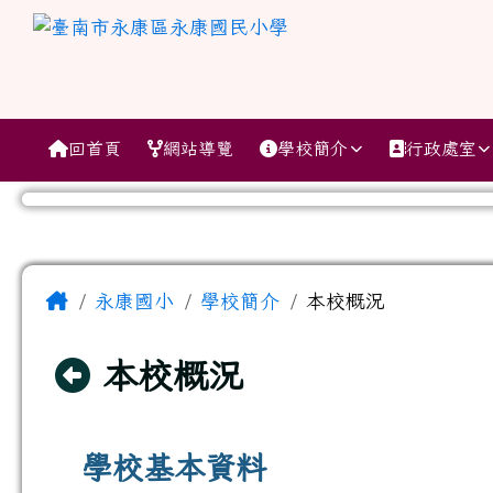
跳至主內容區
臺南市永康區永康國民小
導覽列
回首頁
網站導覽
學校簡介
行政處室
工具列
頁尾區域
主內容區域
Home
永康國小
學校簡介
本校概況
回上頁
本校概況
學校基本資料