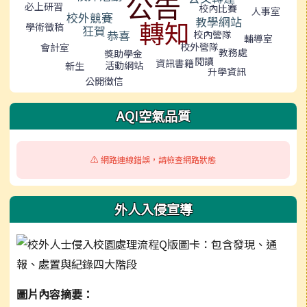
公告
必上研習
校內比賽
人事室
校外競賽
教學網站
轉知
學術徵稿
狂賀
恭喜
校內營隊
輔導室
校外營隊
會計室
教務處
獎助學金
閱讀
資訊書籍
活動網站
新生
升學資訊
公開徵信
AQI空氣品質
⚠️ 網路連線錯誤，請檢查網路狀態
外人入侵宣導
圖片內容摘要：