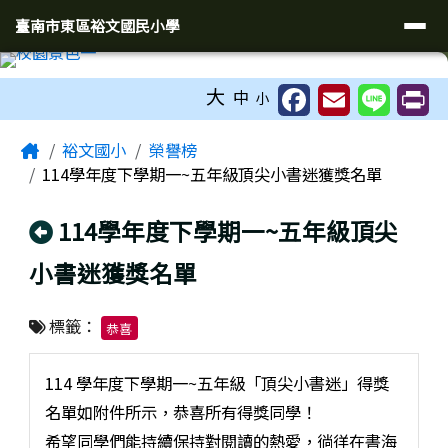
臺南市東區裕文國民小學
導覽列
跳至主內容區
臺南市東區裕文國民小學
工具列
大
中
小
頁尾區域
主內容區域
Home
裕文國小
榮譽榜
114學年度下學期一~五年級頂尖小書迷獲獎名單
回上頁
114學年度下學期一~五年級頂尖
小書迷獲獎名單
標籤：
恭喜
114 學年度下學期一~五年級「頂尖小書迷」得獎
名單如附件所示，恭喜所有得獎同學！
希望同學們能持續保持對閱讀的熱愛，徜徉在書海