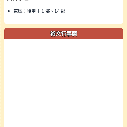
東區：後甲里 1 鄰、14 鄰
裕文行事曆