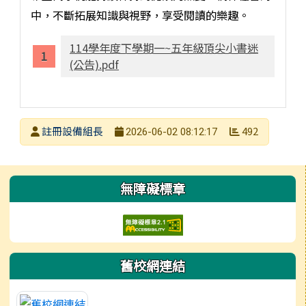
中，不斷拓展知識與視野，享受閱讀的樂趣。
114學年度下學期一~五年級頂尖小書迷
(公告).pdf
發布者
註冊設備組長
492
2026-06-02 08:12:17
發布日期
瀏覽次數
左邊區域內容
無障礙標章
舊校網連結