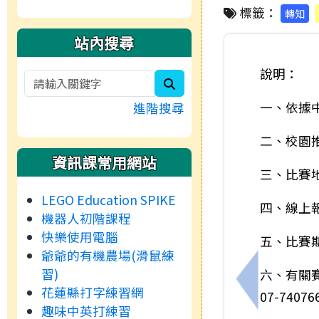
標籤：
轉知
站內搜尋
說明：
search
一、依據中
進階搜尋
二、校園推
資訊課常用網站
三、比賽
LEGO Education SPIKE
四、線上
機器人初階課程
快樂使用電腦
五、比賽
爺爺的有機農場(滑鼠練
習)
六、有關
上一筆：1
花蓮縣打字練習網
07-7407
趣味中英打練習