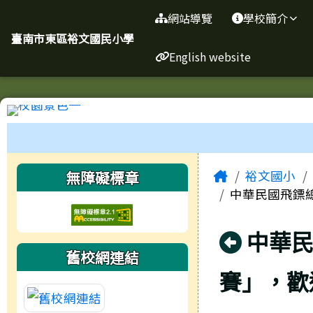
臺南市東區裕文國民小學
導覽列
跳至主內容區
網站導覽
學校簡介
臺南市東區裕文國民小學
English website
工具列
頁尾區域
主內容區
左邊區域內容
Home
無障礙標章
裕文國小
中華民國飛鏢總
回上頁
中華民
舊校網連結
賽」，歡