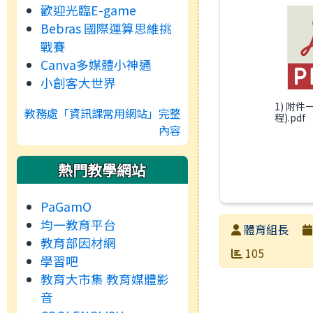
歡迎光臨E-game
Bebras 國際運算思維挑
戰賽
Canva多媒體小神通
小創客大世界
1) 附件
教務處「資訊課常用網站」完整
程).pdf
內容
熱門教學網站
PaGamO
均一教育平台
發布者
體育組長
教育部因材網
發布日期
瀏覽次數
105
學習吧
教育大市集 教育媒體影
音