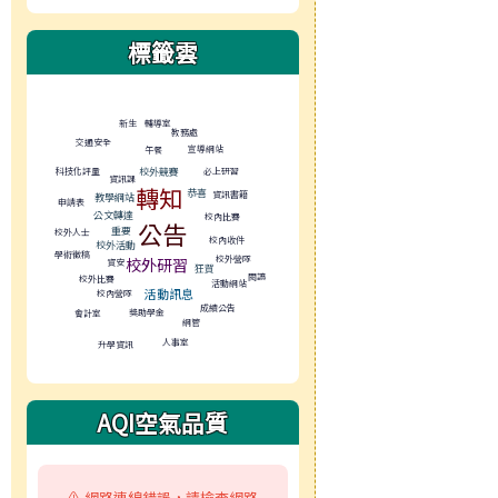
標籤雲
標籤雲導覽
新生
輔導室
教務處
交通安全
宣導網站
午餐
必上研習
校外競賽
科技化評量
資訊課
轉知
恭喜
資訊書籍
教學網站
申請表
公文轉達
校內比賽
公告
重要
校外人士
校內收件
校外活動
學術徵稿
校外營隊
校外研習
資安
狂賀
閱讀
校外比賽
活動網站
活動訊息
校內營隊
成績公告
獎助學金
會計室
網管
人事室
升學資訊
AQI空氣品質
⚠️ 網路連線錯誤，請檢查網路