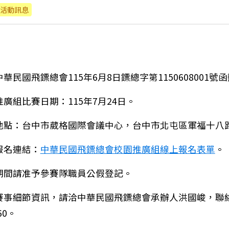
活動訊息
華民國飛鏢總會115年6月8日鏢總字第1150608001號
廣組比賽日期：115年7月24日。
地點：台中市葳格國際會議中心，台中市北屯區軍福十八路
報名連結：
中華民國飛鏢總會校園推廣組線上報名表單
。
期間請准予參賽隊職員公假登記。
賽事細節資訊，請洽中華民國飛鏢總會承辦人洪國峻，聯
15年臺南市太子國中暑假籃球營，歡迎踴躍報名參加！
660。