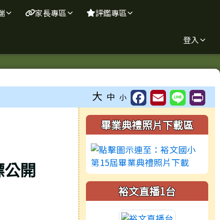
端
家長專區
評鑑專區
登入
大
中
小
右邊區域內容
畢業典禮照片下載區
鏢公開
裕文直播1台