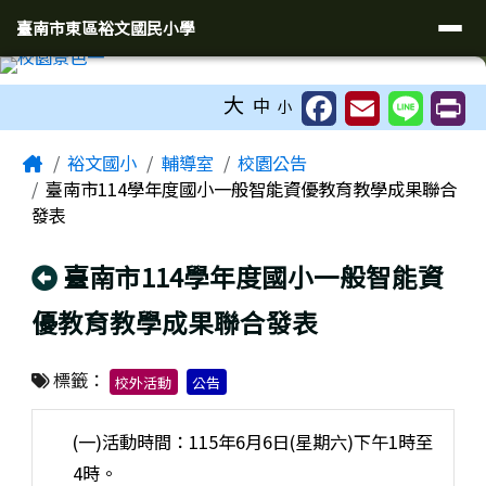
臺南市東區裕文國民小學
導覽列
跳至主內容區
臺南市東區裕文國民小學
工具列
大
中
小
頁尾區域
主內容區域
Home
裕文國小
輔導室
校園公告
臺南市114學年度國小一般智能資優教育教學成果聯合
發表
回上頁
臺南市114學年度國小一般智能資
優教育教學成果聯合發表
標籤：
校外活動
公告
(一)活動時間：115年6月6日(星期六)下午1時至
4時。