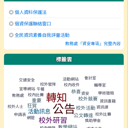
◎
個人資料保護法
◎
個資保護聯絡窗口
◎
全民資訊素養自我評量活動
教務處「資安專區」完整內容
標籤雲
標籤雲導覽
會計室
活動網站
交通安全
校外營隊
校內收件
輔導室
宣導網站
午餐
恭喜
轉知
學術徵稿
資安
校內比賽
教務處
校外競賽
重要
資訊書籍
公告
狂賀
校外人士
資訊課
校外活動
活動訊息
校外比賽
申請表
公文轉達
校外研習
網管
獎助學金
教學網站
校內營隊