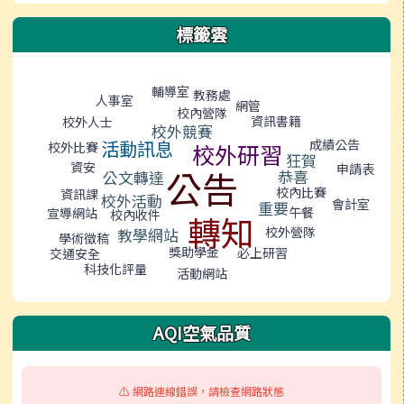
標籤雲
標籤雲導覽
輔導室
教務處
人事室
網管
校內營隊
資訊書籍
校外人士
校外競賽
成績公告
活動訊息
校外比賽
校外研習
狂賀
資安
申請表
公告
恭喜
公文轉達
校內比賽
資訊課
校外活動
會計室
重要
午餐
宣導網站
校內收件
轉知
校外營隊
教學網站
學術徵稿
獎助學金
必上研習
交通安全
科技化評量
活動網站
AQI空氣品質
⚠️ 網路連線錯誤，請檢查網路狀態