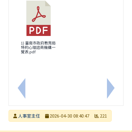
1) 臺南市政府教育局
特約心理諮商機構一
覽表.pdf
上一筆：為落實管理公務員兼職行為，使其符合公務
下一筆：
發布者
人事室主任
221
2026-04-30 08:40:47
發布日期
瀏覽次數