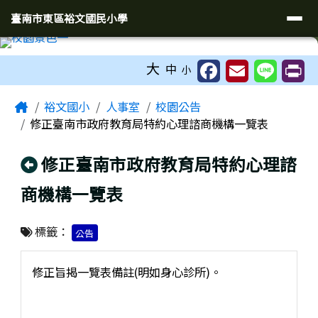
臺南市東區裕文國民小學
導覽列
跳至主內容區
臺南市東區裕文國民小學
工具列
大
中
小
頁尾區域
主內容區域
Home
裕文國小
人事室
校園公告
修正臺南市政府教育局特約心理諮商機構一覽表
回上頁
修正臺南市政府教育局特約心理諮
商機構一覽表
標籤：
公告
修正旨揭一覽表備註(明如身心診所)。