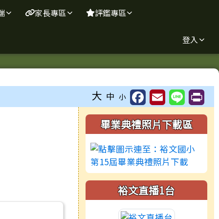
端
家長專區
評鑑專區
登入
大
中
小
右邊區域內容
畢業典禮照片下載區
裕文直播1台