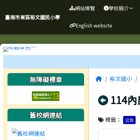
臺南市東區裕文國民小學
導覽列
跳至主內容區
網站導覽
學校簡介
臺南市東區裕文國民小學
English website
工具列
頁尾區域
主內容區
左邊區域內容
Home
無障礙標章
裕文國小
回上頁
114
舊校網連結
標籤：
公告