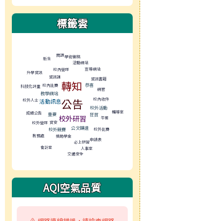
標籤雲
標籤雲導覽
閱讀
學術徵稿
新生
活動網站
宣導網站
校內營隊
升學資訊
資訊課
資訊書籍
轉知
恭喜
校內比賽
科技化評量
網管
教學網站
公告
校內收件
校外人士
活動訊息
校外活動
輔導室
成績公告
重要
狂賀
校外研習
午餐
資安
校外營隊
公文轉達
校外比賽
校外競賽
教務處
獎助學金
申請表
必上研習
會計室
人事室
交通安全
AQI空氣品質
⚠️ 網路連線錯誤，請檢查網路