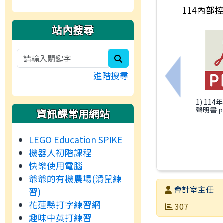
114內部
站內搜尋
search
進階搜尋
上一筆：11
1) 11
聲明書.p
資訊課常用網站
LEGO Education SPIKE
機器人初階課程
快樂使用電腦
爺爺的有機農場(滑鼠練
發布者
會計室主任
習)
花蓮縣打字練習網
發布日期
瀏覽次數
307
趣味中英打練習