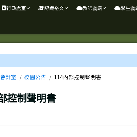
行政處室
認識裕文
教師雲端
學生雲
域
會計室
校園公告
114內部控制聲明書
內部控制聲明書