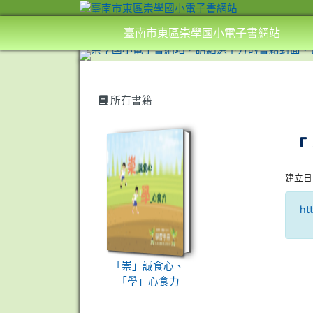
臺南市東區崇學國小電子書網站
所有書籍
book:「崇」誠食心、「學」心
「
建立日期 
ht
「崇」誠食心、
「學」心食力