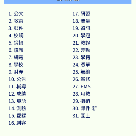
行事曆
榮譽榜
活動相簿
業務職掌
1. 公文
17. 研習
2. 教育
18. 流量
行事曆
榮譽榜
活動相簿
3. 郵件
19. 資訊
4. 校網
20. 學證
行事曆
榮譽榜
5. 災損
21. 教證
6. 填報
22. 差勤
行事曆
7. 網電
23. 學籍
8. 學校
24. 憑單
9. 財產
25. 無線
10. 公告
26. 報修
11. 輔導
27. EMS
12. 成績
28. 月教
13. 英語
29. 攤銷
14. 測驗
30. 郵件-新
15. 愛課
31. 國土
16. 創客