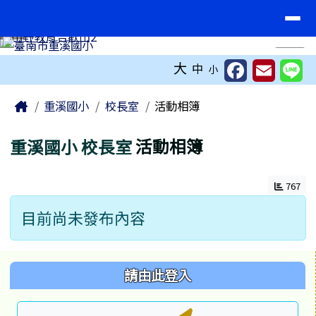
臺南市重溪國小
導覽列
跳至主內容區
工具列
⏸
大
中
小
頁尾區域
主內容區域
Home
重溪國小
校長室
活動相簿
重溪國小
校長室
活動相簿
767
目前尚未發布內容
左邊區域內容
請由此登入