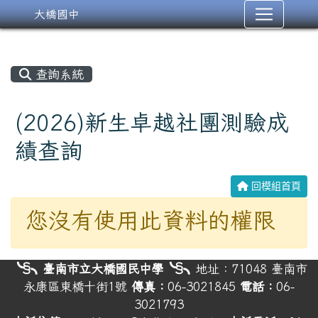
大橋國中
查詢系統
(2026)新生卓越社團測驗成
績查詢
回模組首頁
您沒有使用此資料的權限
頁尾
╰§╮臺南市立大橋國民中學╰§╮
地址：71048
臺南市
永康區東橋十街1號
傳真：
06-3021845
電話：
06-
3021793