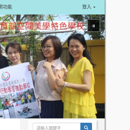
用功能
登入
⏸
search