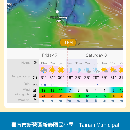
頁尾區域內容
臺南市新營區新泰國民小學
｜Tainan Municipal