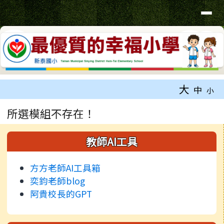
臺南市新泰國小網站
導覽列
跳至主內容區
工具列
大
中
小
頁尾區域
主內容區域
所選模組不存在！
左邊區域內容
教師AI工具
方方老師AI工具箱
奕鈞老師blog
阿貴校長的GPT