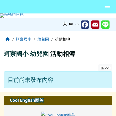
臺南市北門區蚵寮國民小學網站
導覽列
跳至主內容區
工具列
大
中
小
頁尾區域
主內容區域
Home
蚵寮國小
幼兒園
活動相簿
蚵寮國小
幼兒園
活動相簿
229
目前尚未發布內容
左邊區域內容
Cool English酷英