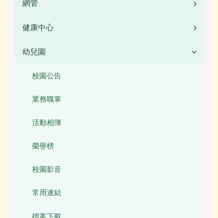
常用連結
校園公告
網管
業務職掌
榮譽榜
活動相簿
常用連結
校園公告
健康中心
校園公告
校園影音
榮譽榜
檔案下載
常用連結
活動相簿
幼兒園
校園公告
檔案下載
校園影音
行事曆
檔案下載
榮譽榜
業務職掌
校園公告
行事曆
公開資訊
行事曆
校園影音
行事曆
業務職掌
本土語言專區
檔案下載
檔案下載
活動相簿
圖書館數位資源館
行事曆
行事曆
榮譽榜
網管常用連結
校園影音
關於我們
常用連結
校務行政
檔案下載