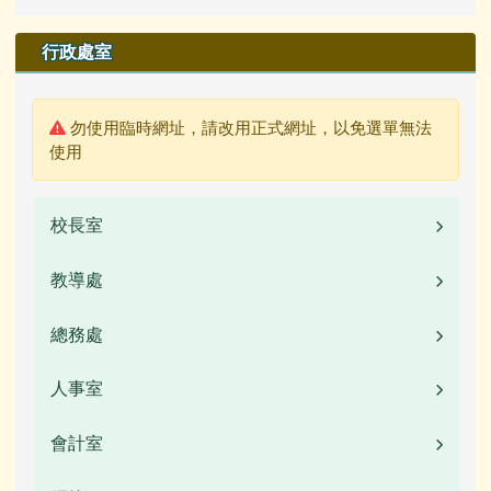
行政處室
警告:
勿使用臨時網址，請改用正式網址，以免選單無法
使用
校長室
教導處
業務職掌
校長簡介(另開新視窗)
總務處
業務職掌
校園公告
人事室
業務職掌
常用連結
校園公告
會計室
業務職掌
活動相簿