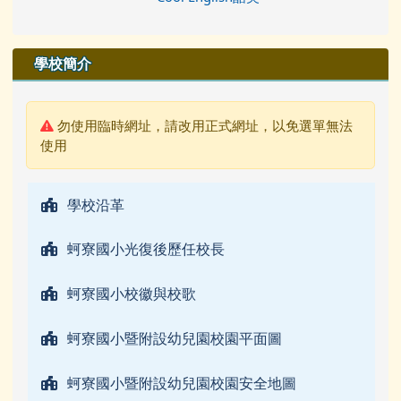
學校簡介
警告:
勿使用臨時網址，請改用正式網址，以免選單無法
使用
學校沿革
蚵寮國小光復後歷任校長
蚵寮國小校徽與校歌
蚵寮國小暨附設幼兒園校園平面圖
蚵寮國小暨附設幼兒園校園安全地圖