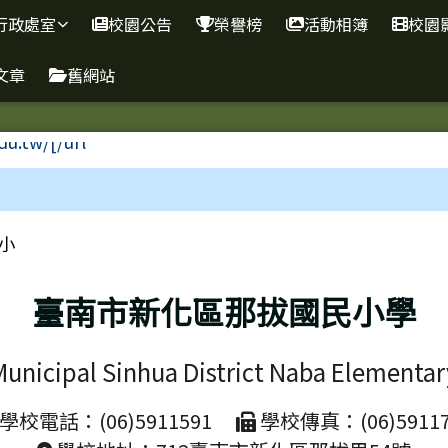
學
行政處室
校園公告
榮譽榜
活動相簿
校園
文章
舊網站
區域
小
臺南市新化區那拔國民小學
Municipal Sinhua District Naba Elementar
學校電話：(06)5911591
學校傳真：(06)59117