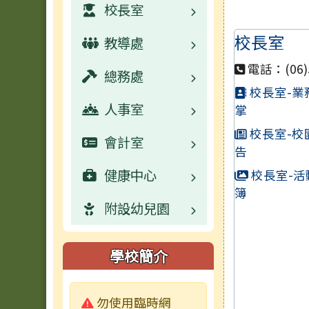
校長室
校長室
教導處
業務職掌
電話：(06)5
總務處
校園公告
業務職掌
校長室-業
人事室
活動相簿
校園公告
業務職掌
掌
校長室-校
會計室
學生事務宣導
校園公告
業務職掌
告
健康中心
活動相簿
數位學習資源
校園公告
業務職掌
校長室-活
簿
附設幼兒園
榮譽榜
活動相簿
常用連結
校園公告
業務職掌
行事曆
榮譽榜
活動相簿
常用連結
校園公告
校園公告
學校簡介
學生影音
行事曆
榮譽榜
活動相簿
活動相簿
業務職掌
警告:
勿使用臨時網
檔案下載
校園影音
行事曆
榮譽榜
校園影音
活動相簿