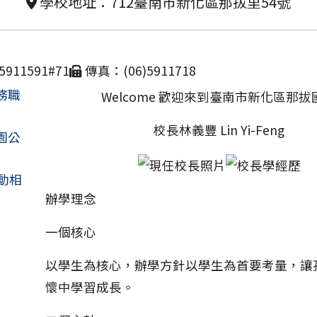
學校地址：712臺南市新化區那拔里54號
911591#71
傳真：(06)5911718
務職
Welcome 歡迎來到臺南市新化區那拔
校長林義豐 Lin Yi-Feng
園公
動相
辦學理念
一個核心
以學生為核心，辦學方針以學生為首要考量，讓
懷中學習成長。