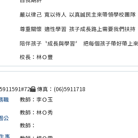
嚴以律己 寬以待人 以真誠民主來帶領學校團隊
尊重關懷 適性學習 孩子成長路上需要我們扶持
陪伴孩子〝成長與學習〞 把每個孩子帶好帶上
校長：林Ｏ豐
911591#72
傳真：(06)5911718
務職
教師：李Ｏ玉
教師：林Ｏ秀
園公
教師：
生事