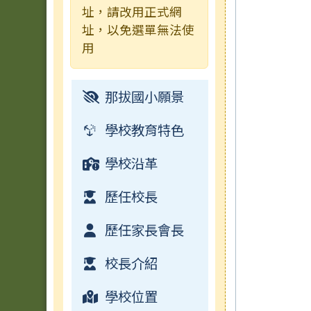
址，請改用正式網
址，以免選單無法使
成果及粉絲頁
行事曆
常用連結
榮譽榜
用
電子書
檔案下載
校園影音
那拔國小願景
常用連結
學校教育特色
檔案下載
學校沿革
行事曆
歷任校長
歷任家長會長
校長介紹
學校位置