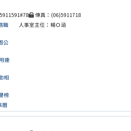
911591#78
傳真：(06)5911718
務職
人事室主任：楊Ｏ涵
園公
用連
動相
譽榜
事曆