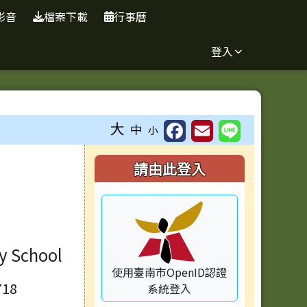
影音
檔案下載
行事曆
登入
大
中
小
右邊區域內容
請由此登入
y School
使用臺南市OpenID認證
18
系統登入