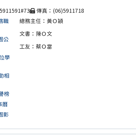
911591#73
傳真：(06)5911718
務職
總務主任：黃Ｏ穎
文書：陳Ｏ文
園公
工友：蔡Ｏ當
位學
動相
譽榜
事曆
園影