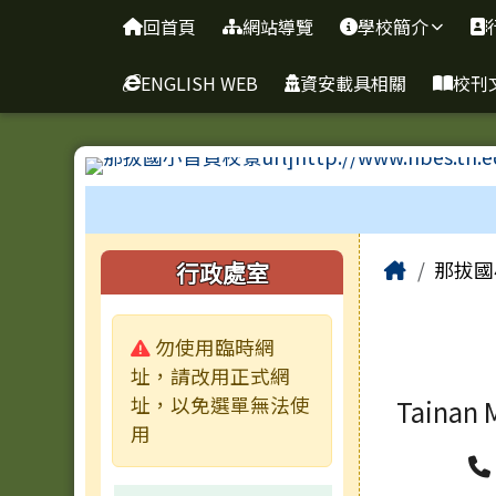
臺南市新化區那拔國民小
導覽列
跳至主內容區
回首頁
網站導覽
學校簡介
ENGLISH WEB
資安載具相關
校刊
工具列
頁尾區域
主內容
左邊區域內容
Home
行政處室
那拔國
警告:
勿使用臨時網
址，請改用正式網
址，以免選單無法使
Tainan 
用