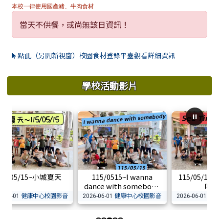
本校一律使用國產豬、牛肉食材
當天不供餐，或尚無該日資訊！
點此（另開新視窗）校園食材登錄平臺觀看詳細資訊
學校活動影片
15/05/15~小城夏天
115/0515~I wanna
115/05/15~
dance with somebody
叮
健康中心校園影音
健康中心校園影音
健
6-06-01
2026-06-01
2026-06-01