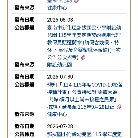
發布來源
健康中心
發布日期
2026-08-03
公告標題
臺南市新化區𦰡拔國民小學附設幼
兒園 115學年度定期契約進用代理
教保員甄選簡章 (請假含娩假、特
休 、事假及育嬰留職停薪缺)(一次
有1個附檔
公告分次招考)
發布來源
附設幼兒園
發布日期
2026-07-30
公告標題
轉知「 114-115年度COVID-19疫苗
接種計畫」公費接種對 象擴大為
「滿6個月以上尚未接種之民眾」
有1個
措施，延長至 115年9月28日止
發布來源
健康中心
發布日期
2026-07-28
公告標題
那拔國小附設幼兒園 115 學年度定