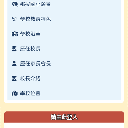
那拔國小願景
檔案下載
校園影音
學校教育特色
常用連結
學校沿革
檔案下載
歷任校長
行事曆
歷任家長會長
校長介紹
學校位置
右邊區域內容
請由此登入