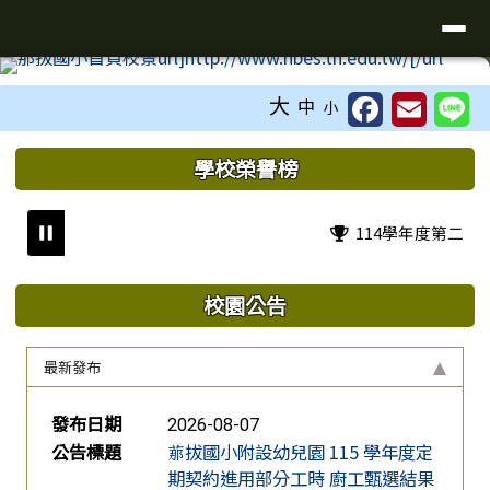
臺南市新化區那拔國民小學
導覽列
跳至主內容區
工具列
大
中
小
頁尾區域
上中區域內容
學校榮譽榜
114學年度第二學期
校園公告
最新發布
新聞列表
發布日期
2026-08-07
公告標題
𦰡拔國小附設幼兒園 115 學年度定
期契約進用部分工時 廚工甄選結果