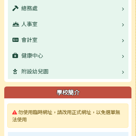
校園公告
總務處
業務職掌
活動相簿
校園公告
人事室
業務職掌
學生事務宣導
校園公告
會計室
業務職掌
活動相簿
數位學習資源
校園公告
健康中心
業務職掌
榮譽榜
活動相簿
常用連結
校園公告
附設幼兒園
業務職掌
行事曆
榮譽榜
活動相簿
常用連結
校園公告
校園公告
學校簡介
檔案下載
行事曆
榮譽榜
活動相簿
活動相簿
業務職掌
警告:
勿使用臨時網址，請改用正式網址，以免選單無
成果及粉絲頁
校園影音
行事曆
榮譽榜
校園影音
活動相簿
法使用
電子書
行事曆
常用連結
榮譽榜