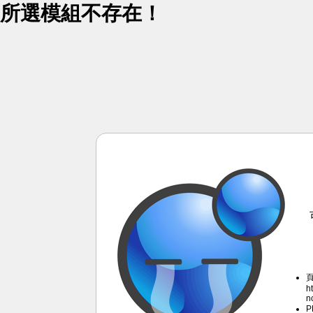
所選模組不存在！
h
n
P