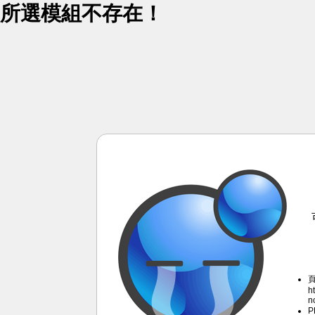
所選模組不存在！
h
n
P