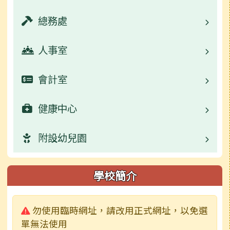
校園公告
總務處
業務職掌
活動相簿
校園公告
人事室
業務職掌
學生事務宣導
校園公告
會計室
業務職掌
活動相簿
數位學習資源
校園公告
健康中心
業務職掌
榮譽榜
活動相簿
常用連結
校園公告
附設幼兒園
業務職掌
行事曆
榮譽榜
活動相簿
常用連結
校園公告
校園公告
學校簡介
檔案下載
行事曆
榮譽榜
活動相簿
活動相簿
業務職掌
警告:
勿使用臨時網址，請改用正式網址，以免選
成果及粉絲頁
校園影音
行事曆
榮譽榜
校園影音
活動相簿
單無法使用