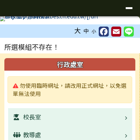
臺南市新化區那拔國民小學
導覽列
跳至主內容區
工具列
大
中
小
頁尾區域
主內容區域
所選模組不存在！
下中右區域內容
左邊區域內容
行政處室
警告:
勿使用臨時網址，請改用正式網址，以免選
單無法使用
校長室
教導處
業務職掌