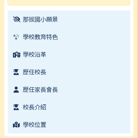
電子書
行事曆
常用連結
榮譽榜
那拔國小願景
檔案下載
校園影音
學校教育特色
常用連結
學校沿革
檔案下載
歷任校長
行事曆
歷任家長會長
校長介紹
學校位置