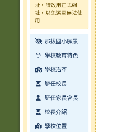
址，請改用正式網
址，以免選單無法使
成果及粉絲頁
行事曆
常用連結
榮譽榜
用
電子書
檔案下載
校園影音
那拔國小願景
常用連結
學校教育特色
檔案下載
學校沿革
行事曆
歷任校長
歷任家長會長
校長介紹
學校位置