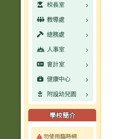
校長室
教導處
業務職掌
總務處
校園公告
業務職掌
人事室
活動相簿
校園公告
業務職掌
會計室
學生事務宣導
校園公告
業務職掌
健康中心
活動相簿
數位學習資源
校園公告
業務職掌
附設幼兒園
榮譽榜
活動相簿
常用連結
校園公告
業務職掌
行事曆
榮譽榜
活動相簿
常用連結
校園公告
校園公告
學校簡介
學生影音
行事曆
榮譽榜
活動相簿
活動相簿
業務職掌
警告:
勿使用臨時網
檔案下載
校園影音
行事曆
榮譽榜
校園影音
活動相簿