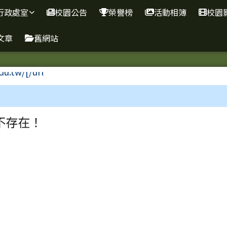
學
行政處室
校園公告
榮譽榜
活動相簿
校園
文章
舊網站
區域
不存在！
下中右區域內