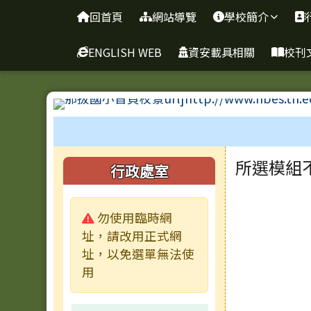
臺南市新化區那拔國民小
導覽列
跳至主內容區
回首頁
網站導覽
學校簡介
ENGLISH WEB
資安載具相關
校刊
工具列
頁尾區域
主內容
左邊區域內容
所選模組
行政處室
警告:
勿使用臨時網
址，請改用正式網
址，以免選單無法使
用