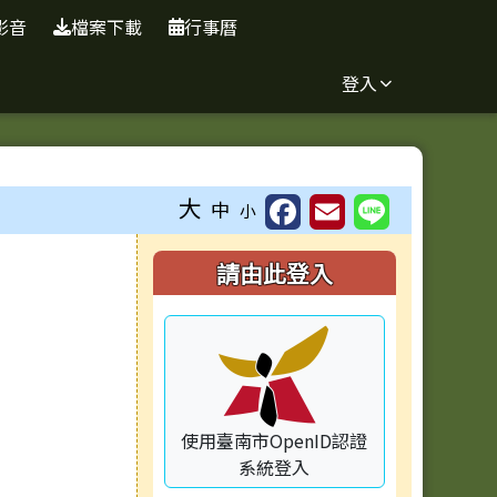
影音
檔案下載
行事曆
登入
大
中
小
右邊區域內容
請由此登入
容
使用臺南市OpenID認證
系統登入