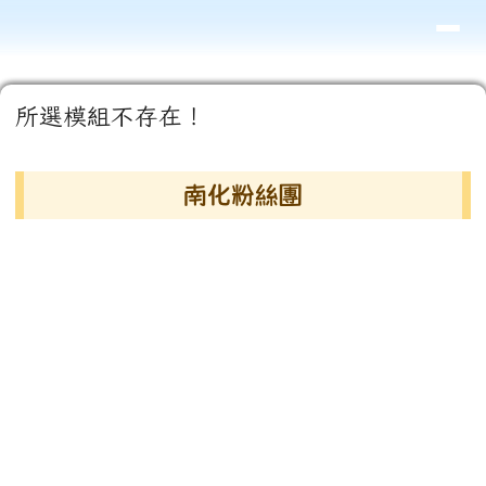
導覽列
臺南市南化區南化國民小學
跳至主內容區
頁尾區域
主內容區域
所選模組不存在！
右邊區域內容
南化粉絲團