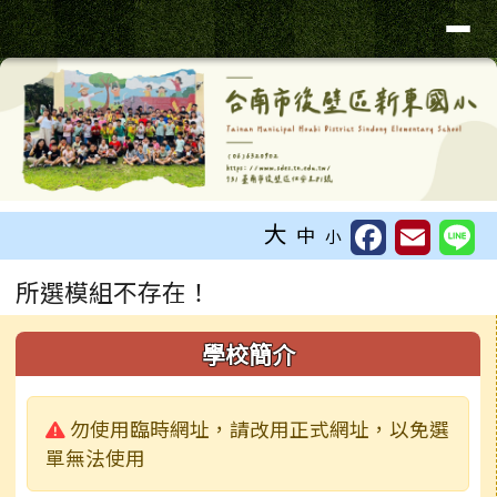
台南市新東國小
導覽列
跳至主內容區
工具列
大
中
小
頁尾區域
主內容區域
所選模組不存在！
左邊區域內容
學校簡介
警告:
勿使用臨時網址，請改用正式網址，以免選
單無法使用