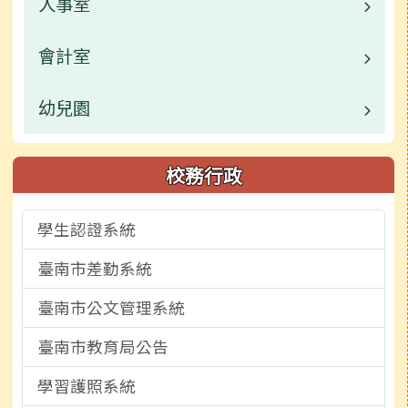
人事室
校園公告
常用連結
業務職掌
會計室
校園公告
活動相簿
檔案下載
業務職掌
幼兒園
校園公告
榮譽榜
常用連結
業務職掌
業務職掌
校務行政
校園影片
檔案下載
檔案下載
校園公告
學生認證系統
檔案下載
活動相簿
臺南市差勤系統
外部轉知宣導
校園影音
臺南市公文管理系統
校務行政
臺南市教育局公告
檔案下載
學習護照系統