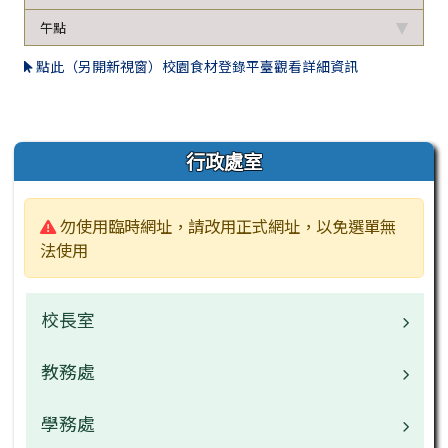
午點
點此（另開新視窗）校園食材登錄平臺觀看詳細資訊
左邊區域內容
行政處室
警告:
勿使用臨時網址，請改用正式網址，以免選單無
法使用
校長室
教務處
校長介紹
校園公告
學務處
業務職掌