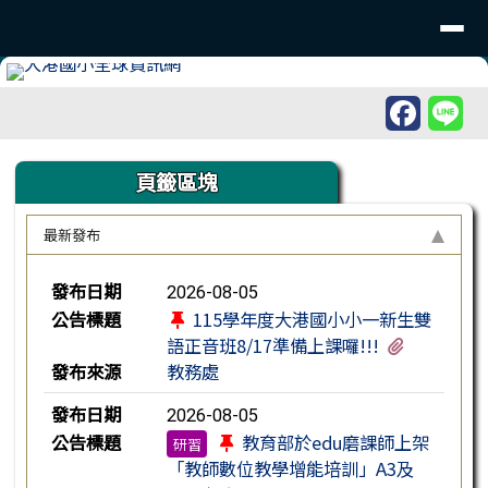
臺南市北區大港國民小學
導覽列
跳至主內容區
工具列
頁尾區域
上中區域內容
頁籤區塊
最新發布
新聞列表
發布日期
2026-08-05
公告標題
115學年度大港國小小一新生雙
有1個附檔
語正音班8/17準備上課囉!!!
發布來源
教務處
發布日期
2026-08-05
公告標題
教育部於edu磨課師上架
研習
「教師數位教學增能培訓」A3及