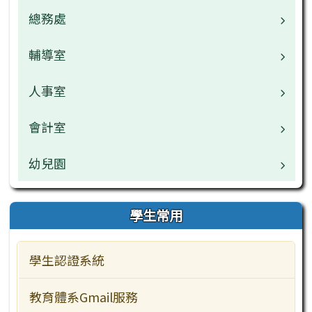
校園公告
總務處
業務職掌
常用連結
校園公告
輔導室
業務職掌
檔案下載
檔案下載
校園公告
人事室
業務職掌
行事曆
行事曆
檔案下載
校園公告
會計室
業務職掌
網管專區
午餐中心
行事曆
檔案下載
校園公告
幼兒園
業務職掌
學生常用
行事曆
檔案下載
校園公告
業務職掌
學生常用
教師常用
行事曆
檔案下載
校園公告
學生認證系統
主題網站
行事曆
檔案下載
教學資源
教育體系Gmail服務