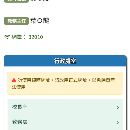
葉Ｏ龍
教務主任
網電： 32010
左邊區域內容
行政處室
警告:
勿使用臨時網址，請改用正式網址，以免選單無
法使用
校長室
教務處
校長介紹