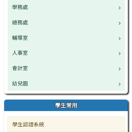
校園公告
學務處
業務職掌
校園公告
總務處
業務職掌
常用連結
校園公告
輔導室
業務職掌
檔案下載
檔案下載
校園公告
人事室
業務職掌
行事曆
行事曆
檔案下載
校園公告
會計室
業務職掌
網管專區
午餐中心
行事曆
檔案下載
校園公告
幼兒園
業務職掌
學生常用
行事曆
檔案下載
校園公告
業務職掌
學生常用
教師常用
行事曆
檔案下載
校園公告
學生認證系統
主題網站
行事曆
檔案下載