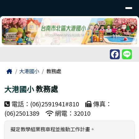
臺南市北區大港國民小學
導覽列
跳至主內容區
工具列
頁尾區域
主內容區域
Home
大港國小
教務處
大港國小
教務處
電話：(06)2591941#810
傳真：
(06)2501389
網電：32010
擬定教學組業務章程並推動工作計畫。