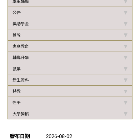
學生輔導
公告
獎助學金
營隊
家庭教育
輔導升學
就業
新生資料
特教
性平
大學獨招
新聞列表
發布日期
2026-08-02