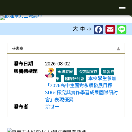
台南市土城高中
導覽列
跳至主內容區
工具列
大
中
小
頁尾區域
上中區域內容
秘書室
榮譽榜列表
發布日期
2026-08-02
榮譽榜標題
永續發展
探究與實作
學習成
本校學生參加
果
國際研討會
「2026高中生面對永續發展目標
SDGs探究與實作學習成果國際研討
會」表現優異
發布者
涂世一