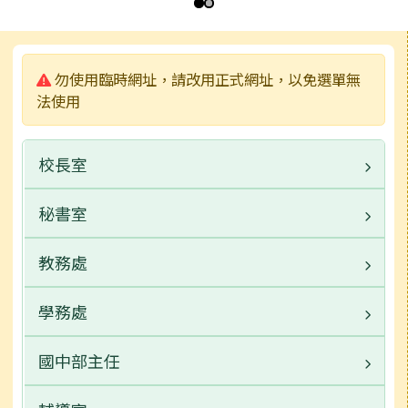
第 1 張，共 2 張
左邊區域內容
警告:
勿使用臨時網址，請改用正式網址，以免選單無
法使用
校長室
秘書室
業務職掌
校園公告
教務處
業務職掌
常用連結
校園公告
學務處
業務職掌
活動相簿
常用連結
校園公告
國中部主任
業務職掌
榮譽榜
活動相簿
活動相簿
校園公告