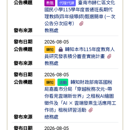
公告標題
臺南市歸仁區文化
教甄
代理代課
國民小學115學年度普通班長期代
理教師(四年級導師)甄選簡章 (ㄧ次
有2個附檔
公告分次招考）
發布來源
教務處
發布日期
2026-08-05
公告標題
轉知本市115年度教育人
轉知
有2個附
員研究發表積分審查實施計畫
發布來源
教務處
發布日期
2026-08-05
公告標題
轉知財政部南區國稅
轉知
活動
局嘉義市分局「穿越稅務次元~帶
你看見雲端新世界」之租稅AI繪圖
徵件及「AI × 雲端發票生活應用工
有2個附檔
作坊」租稅研習活動
發布來源
總務處
發布日期
2026-08-05