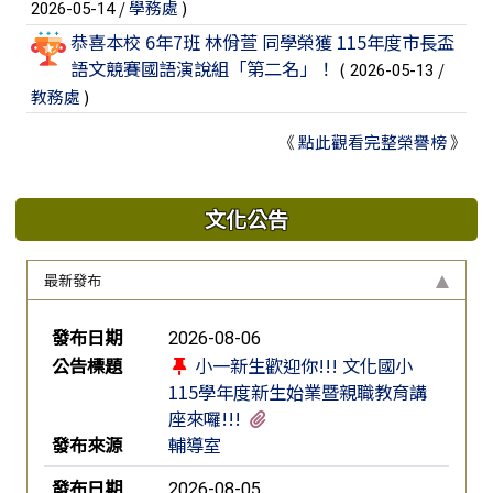
/
學務處
)
2026-05-14
恭喜本校 6年7班 林佾萱 同學榮獲 115年度市長盃
語文競賽國語演說組「第二名」！
(
/
2026-05-13
教務處
)
《
點此觀看完整榮譽榜
》
文化公告
最新發布
新聞列表
發布日期
2026-08-06
公告標題
小一新生歡迎你!!! 文化國小
115學年度新生始業暨親職教育講
有2個附檔
座來囉!!!
發布來源
輔導室
發布日期
2026-08-05