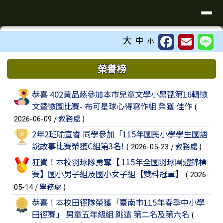
臺南市歸仁區文化國小全球資訊站
導覽列
跳至主內容區
工具列
大
中
小
⏸
頁尾區域
上中區域內容
榮譽榜
榮譽榜列表
恭喜 402黃品慈參加本市兒童文學小黑琵第16輯徵
文暨徵圖比賽- 布可星球心得寫作組 榮獲 佳作
(
/
教務處
)
2026-06-09
2年2班喻宣睿 同學參加「115年國民小學學生國語
說故事比賽榮獲C組第3名!
(
/
教務處
)
2026-05-23
狂賀！本校羽球隊勇奪【 115年全國羽球團體錦標
賽】國小男子組及國小女子組【雙料冠軍】
(
2026-
/
學務處
)
05-14
恭喜！本校田徑隊榮獲「臺南市115年春季中小學
田徑賽」 男童五年級組 跳遠 第二名及第六名
(