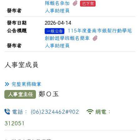
有3個附檔
隊報名參加
已下架
發布者
人事助理員
2026-04-14
發布日期
公告標題
115年度臺南市銀髮行動學苑
一般公告
有2個附檔
創齡遊學班報名簡章
發布者
人事助理員
人事室成員
完整業務職掌
鄭Ｏ玉
人事室主任
電話： (06)2324462#902
網電：
312051