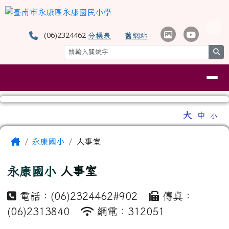
臺南市永康區永康國民小學
跳至主內容區
(06)2324462
分機表
舊網站
se
導覽列
工具列
大
中
小
⏸
頁尾區域
主內容區域
Home
永康國小
人事室
永康國小
人事室
電話：(06)2324462#902
傳真：
(06)2313840
網電：312051