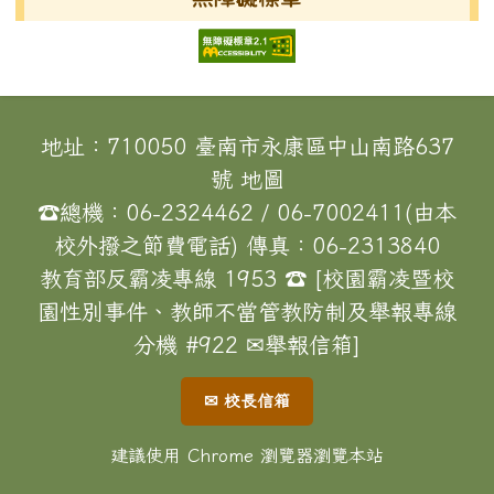
頁尾區域內容
地址：710050 臺南市永康區中山南路637
號
地圖
☎總機：06-2324462 / 06-7002411(由本
校外撥之節費電話) 傳真：06-2313840
教育部反霸凌專線 1953 ☎ [校園霸凌暨校
園性別事件、教師不當管教防制及舉報專線
分機 #922
✉舉報信箱
]
✉ 校長信箱
建議使用 Chrome 瀏覽器瀏覽本站