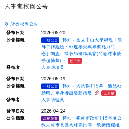
人事室校園公告
所有校園公告
新聞列表
2026-05-20
發布日期
公告標題
轉知：國立中山大學辦理「教
一般公告
師工作經驗、心理感受與專業能力問
卷」調查，請教師踴躍填答(問卷結束後
辦理抽獎)。
已下架
發布者
人事助理員
2026-05-19
發布日期
公告標題
轉知：內政部115年「遇見心
一般公告
有7個附檔
動時」單身聯誼活動訊息
已下架
發布者
人事助理員
2026-04-24
發布日期
公告標題
轉知：臺南市政府115年度公
活動競賽
教人員市長盃桌球賽比賽，敬請踴躍組