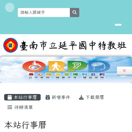
臺南市延平國中特教班
跳至主內容區
search
頁尾區域
主內容區域
本站行事曆
新增事件
下載簡曆
待辦清單
Calendar
本站行事曆