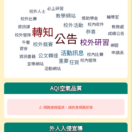
標籤雲導覽
必上研習
校外人士
教學網站
輔導室
獎助學金
校外比賽
校內收件
校外活動
教務處
資訊課
轉知
恭喜
公告
成績公告
校外營隊
校外研習
午餐
校外競賽
網管
資安
活動訊息
申請表
校內比賽
公文轉達
資訊書籍
重要
校內營隊
狂賀
宣導網站
活動網站
AQI空氣品質
⚠️ 網路連線錯誤，請檢查網路狀態
外人入侵宣導