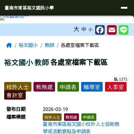
臺南市東區裕文國民小學
導覽列
跳至主內容區
臺南市東區裕文國民小學
工具列
大
中
小
頁尾區域
主內容區域
Home
裕文國小
教師
各處室檔案下載區
裕文國小
教師
各處室檔案下載區
1271
校外人士
教務處
申請表
輔導室
人事室
會計室
檔案列表
發布日期
2026-03-19
檔案標題
校外人士
教務處
申請表
臺南市東區裕文國小校外人士協助教
學或活動要點及申請表