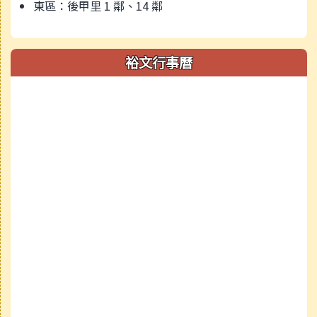
東區：後甲里 1 鄰、14 鄰
裕文行事曆