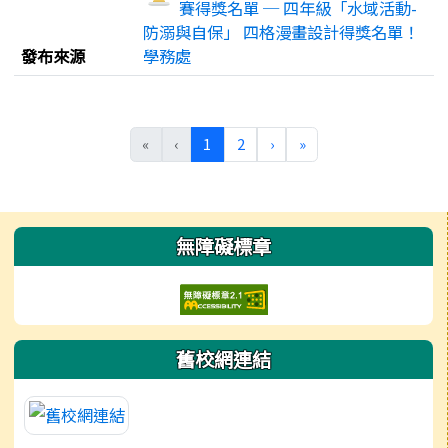
賽得獎名單 ─ 四年級「水域活動-
防溺與自保」 四格漫畫設計得獎名單！
發布來源
學務處
(目前頁次)
下一頁
最後頁
«
‹
1
2
›
»
左邊區域內容
無障礙標章
舊校網連結