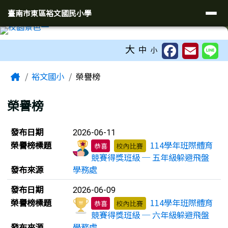
臺南市東區裕文國民小學
導覽列
跳至主內容區
臺南市東區裕文國民小學
工具列
大
中
小
頁尾區域
主內容區域
Home
裕文國小
榮譽榜
榮譽榜
榮譽榜列表
發布日期
2026-06-11
榮譽榜標題
114學年班際體育
恭喜
校內比賽
競賽得獎班級 ─ 五年級躲避飛盤
發布來源
學務處
發布日期
2026-06-09
榮譽榜標題
114學年班際體育
恭喜
校內比賽
競賽得獎班級 ─ 六年級躲避飛盤
發布來源
學務處