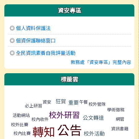
資安專區
◎
個人資料保護法
◎
個資保護聯絡窗口
◎
全民資訊素養自我評量活動
教務處「資安專區」完整內容
標籤雲
標籤雲導覽
狂賀
重要
午餐
資安
校外營隊
必上研習
學術徵稿
校外研習
活動網站
公文轉達
網管
校內收件
公告
校外比賽
轉知
資訊書籍
校外活動
校內比賽