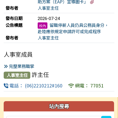
有1個附檔
助方案（EAP）宣導圖卡」
發布者
人事室主任
發布日期
2026-07-24
公告標題
留職停薪人員仍具公務員身分，
校內
赴陸應依規定申請許可或完成程序
發布者
人事室主任
人事室成員
完整業務職掌
許主任
人事室主任
電話： (06)2210212#160
網電： 77051
左邊區域內容
站內搜尋