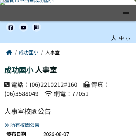
臺南市中西區成功國小全球資訊網
跳至主內容區
導覽列
工具列
大
中
小
頁尾區域
主內容區域
Home
成功國小
人事室
成功國小
人事室
電話：(06)2210212#160
傳真：
(06)3588049
網電：77051
人事室校園公告
所有校園公告
新聞列表
發布日期
2026-08-07