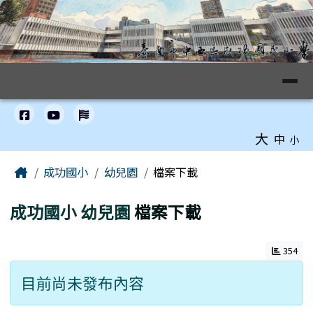
臺南市中西區成功國小全球資訊網
跳至主內容區
導覽列
工具列
大
中
小
頁尾區域
主內容區域
Home
成功國小
幼兒園
檔案下載
成功國小
幼兒園
檔案下載
354
目前尚未發布內容