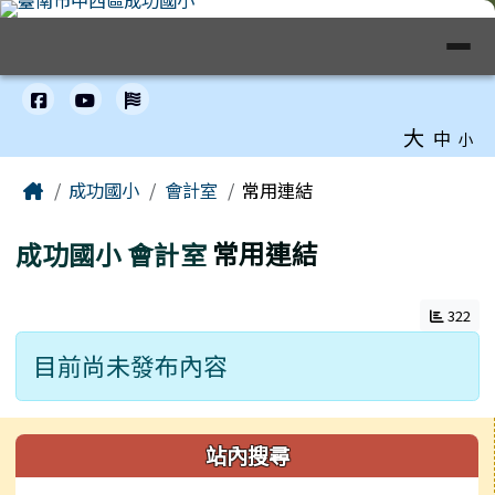
臺南市中西區成功國小全球資訊網
跳至主內容區
導覽列
工具列
大
中
小
頁尾區域
主內容區域
Home
成功國小
會計室
常用連結
成功國小
會計室
常用連結
322
目前尚未發布內容
左邊區域內容
站內搜尋