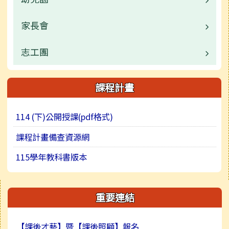
捐贈明細
活動相簿
常用連結
校園公告
家長會
業務職掌
行事曆
榮譽榜
校園公告
志工團
公開資訊
行事曆
常用連結
公開資訊
課程計畫
活動相簿
114 (下)公開授課(pdf格式)
榮譽榜
課程計畫備查資源網
115學年教科書版本
右邊區域內容
重要連結
【課後才藝】暨【課後照顧】報名