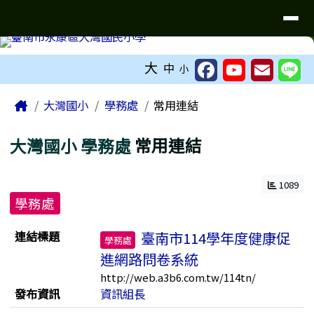
台南市大灣國小無障礙網站
導覽列
跳至主內容區
工具列
大
中
小
頁尾區域
主內容區域
Home
大灣國小
學務處
常用連結
大灣國小
學務處
常用連結
1089
學務處
連結列表
連結標題
臺南市114學年度健康促
學務處
進網路問卷系統
http://web.a3b6.com.tw/114tn/
發布資訊
資訊組長