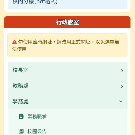
校內分機(pdf格式)
行政處室
警告:
勿使用臨時網址，請改用正式網址，以免選單無
法使用
校長室
教務處
業務職掌
個人簡介
學務處
業務職掌
教育理念
校園公告
業務職掌
常用連結
校園公告