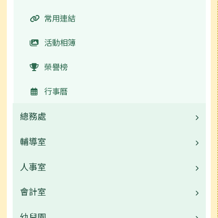
活動相簿
常用連結
榮譽榜
活動相簿
新生專區
榮譽榜
行事曆
行事曆
總務處
輔導室
業務職掌
校園公告
人事室
業務職掌
常用連結
校園公告
會計室
業務職掌
活動相簿
輔導室首頁
校園公告
幼兒園
業務職掌