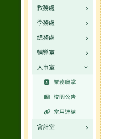
教務處
業務職掌
學務處
個人簡介
業務職掌
總務處
教育理念
校園公告
業務職掌
輔導室
常用連結
校園公告
業務職掌
人事室
活動相簿
常用連結
校園公告
業務職掌
榮譽榜
活動相簿
常用連結
校園公告
業務職掌
新生專區
榮譽榜
活動相簿
輔導室首頁
校園公告
行事曆
行事曆
捐贈明細
活動相簿
常用連結
會計室
行事曆
榮譽榜