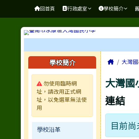
台南市大灣國小無障礙網
導覽列
跳至主內容區
回首頁
行政處室
學校簡介
工具列
頁尾區域
主內容
左邊區域內容
Home
學校簡介
大灣國
大灣國
警告:
勿使用臨時網
址，請改用正式網
連結
址，以免選單無法使
用
目前尚
學校沿革