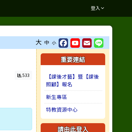
結
登入
大
中
小
右邊區域內容
重要連結
533
【課後才藝】暨【課後
照顧】報名
新生專區
特教資源中心
請由此登入