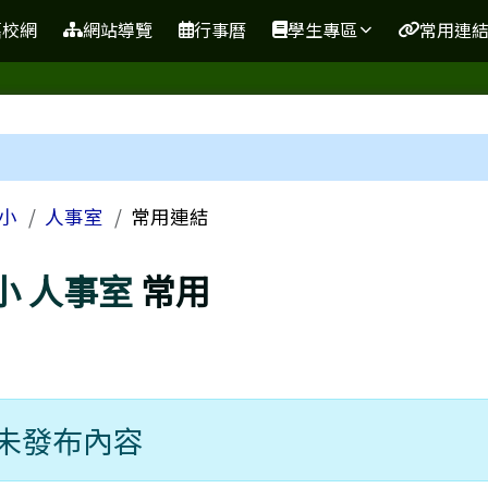
站
舊校網
網站導覽
行事曆
學生專區
常用連
區域
小
人事室
常用連結
小
人事室
常用
未發布內容