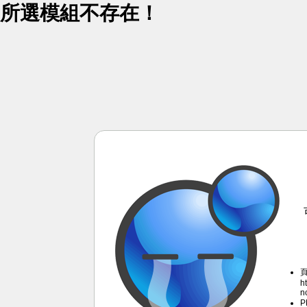
所選模組不存在！
h
n
P