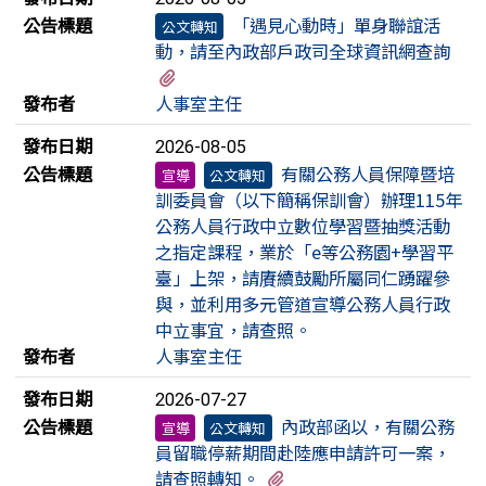
公告標題
「遇見心動時」單身聯誼活
公文轉知
動，請至內政部戶政司全球資訊網查詢
有2個附檔
發布者
人事室主任
發布日期
2026-08-05
公告標題
有關公務人員保障暨培
宣導
公文轉知
訓委員會（以下簡稱保訓會）辦理115年
公務人員行政中立數位學習暨抽獎活動
之指定課程，業於「e等公務園+學習平
臺」上架，請賡續鼓勵所屬同仁踴躍參
與，並利用多元管道宣導公務人員行政
中立事宜，請查照。
發布者
人事室主任
發布日期
2026-07-27
公告標題
內政部函以，有關公務
宣導
公文轉知
員留職停薪期間赴陸應申請許可一案，
有1個附檔
請查照轉知。