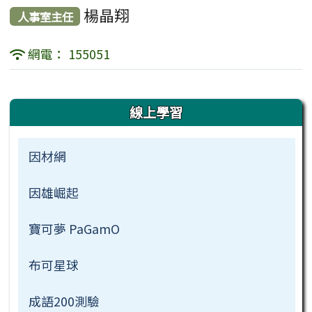
楊晶翔
人事室主任
網電： 155051
左邊區域內容
線上學習
因材網
因雄崛起
寶可夢 PaGamO
布可星球
成語200測驗