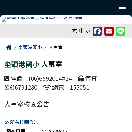
臺南市鹽水區坔頭港國小 - 活力多元
導覽列
跳至主內容區
工具列
大
中
小
頁尾區域
主內容區域
Home
坔頭港國小
人事室
坔頭港國小
人事室
電話：(06)6892014#24
傳真：
(06)6791280
網電：155051
人事室校園公告
所有校園公告
新聞列表
發布日期
2026-08-05