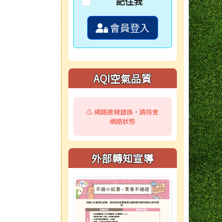
記住我
會員登入
AQI空氣品質
⚠️ 網路連線錯誤，請檢查
網路狀態
外部轉知宣導