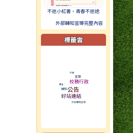
不迷小紅書，青春不迷途
外部轉知宣導完整內容
標籤雲
標籤雲導覽
午餐
宣導
校務行政
調查
公告
轉知
好站連結
外部轉知宣導