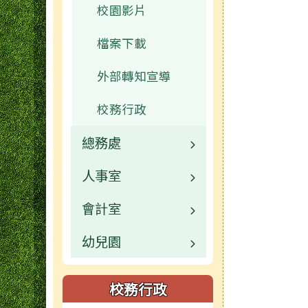
校園影片
檔案下載
外部轉知宣導
校務行政
總務處
人事室
校園公告
會計室
業務職掌
校園公告
幼兒園
檔案下載
業務職掌
校園公告
常用連結
業務職掌
業務職掌
校務行政
檔案下載
檔案下載
校園公告