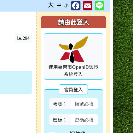
大
中
小
右邊區域內容
請由此登入
294
使用臺南市OpenID認證
系統登入
會員登入
帳號：
密碼：