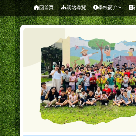
台南市新東國小
導覽列
跳至主內容區
回首頁
網站導覽
學校簡介