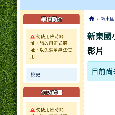
工具列
頁尾區域
主內容
左邊區域內容
Home
學校簡介
新東國
新東國
警告:
勿使用臨時網
址，請改用正式網
影片
址，以免選單無法使
用
目前尚
校史
行政處室
警告:
勿使用臨時網