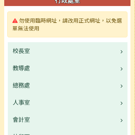
行政處室
警告:
勿使用臨時網址，請改用正式網址，以免選
單無法使用
校長室
教導處
林秋美校長介紹
業務職掌
總務處
業務職掌
校園公告
人事室
校園公告
常用連結
業務職掌
會計室
校園公告
活動相簿
檔案下載