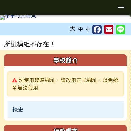
台南市新東國小
導覽列
跳至主內容區
工具列
大
中
小
頁尾區域
主內容區域
所選模組不存在！
左邊區域內容
學校簡介
警告:
勿使用臨時網址，請改用正式網址，以免選
單無法使用
校史