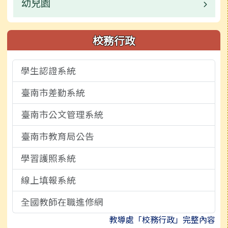
業務職掌
幼兒園
校園公告
榮譽榜
常用連結
業務職掌
業務職掌
校務行政
校園影片
檔案下載
檔案下載
校園公告
學生認證系統
檔案下載
活動相簿
臺南市差勤系統
外部轉知宣導
校園影音
臺南市公文管理系統
校務行政
臺南市教育局公告
檔案下載
學習護照系統
線上填報系統
全國教師在職進修網
教導處「校務行政」完整內容