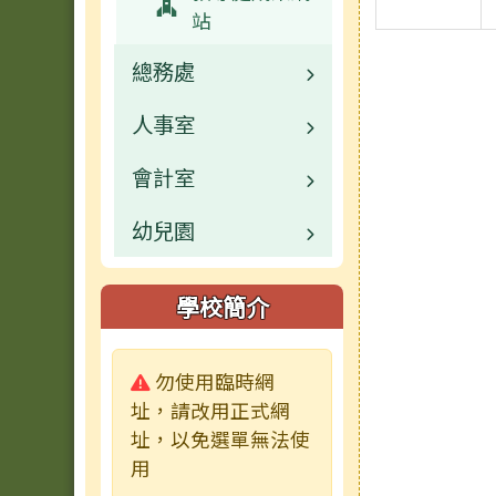
站
總務處
人事室
業務職掌
會計室
校園公告
業務職掌
幼兒園
常用連結
校園公告
業務職掌
校園公告
常用連結
學校簡介
業務職掌
警告:
勿使用臨時網
活動相簿
址，請改用正式網
址，以免選單無法使
新聞報導
用
常用連結