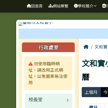
台南市文和實小
導覽列
跳至主內容區
回首頁
網站導覽
學校簡介
工具列
頁尾區域
主內容
左邊區域內容
Home
行政處室
文和實
文和實
警告:
勿使用臨時網
址，請改用正式網
曆
址，以免選單無法使
用
上個月
今
校長室
週日