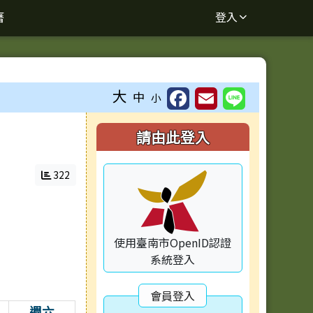
曆
登入
大
中
小
右邊區域內容
請由此登入
322
使用臺南市OpenID認證
系統登入
會員登入
週六