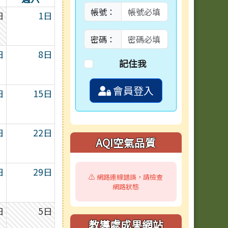
帳號：
日
1日
密碼：
日
8日
記住我
會員登入
日
15日
日
22日
AQI空氣品質
日
29日
⚠️ 網路連線錯誤，請檢查
網路狀態
日
5日
教導處成果網站