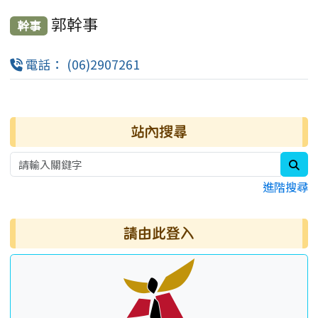
郭幹事
幹事
電話： (06)2907261
右邊區域內容
站內搜尋
sea
進階搜尋
請由此登入