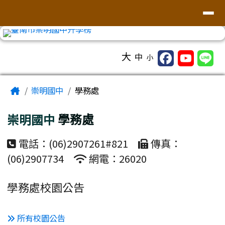
台南市崇明國中全球資訊網
導覽列
跳至主內容區
工具列
大
中
小
頁尾區域
主內容區域
Home
崇明國中
學務處
崇明國中
學務處
電話：(06)2907261#821
傳真：
(06)2907734
網電：26020
學務處校園公告
所有校園公告