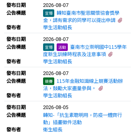
新聞列表
發布日期
2026-08-07
公告標題
轉知臺南市聖恩關懷協會獎學
宣導
有1
金，請有需求的同學可以提出申請
發布者
學生活動組長
發布日期
2026-08-07
公告標題
臺南市立崇明國中115學年
宣導
活動
有1個附
度新生訓練時程表及注意事項
發布者
學生活動組長
發布日期
2026-08-07
公告標題
115年金融知識線上競賽活動辦
競賽
有3個附檔
法，鼓勵大家盡量參與。
發布者
學生活動組長
發布日期
2026-08-05
公告標題
轉知-「抗生素聰明用，防疫一體齊行
動」插畫徵件活動
發布者
衛生組長