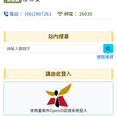
電話： (06)2907261
網電： 26030
右邊區域內容
站內搜尋
sea
進階搜尋
請由此登入
使用臺南市OpenID認證系統登入