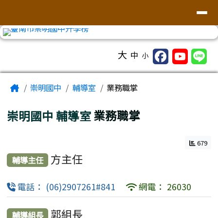
台南市崇明國中全球資訊網
導覽列
跳至主內容區
工具列
大
中
小
頁尾區域
主內容區域
Home
崇明國中
輔導室
業務職掌
崇明國中
輔導室
業務職掌
679
方主任
輔導主任
電話： (06)2907261#841
網電： 26030
郭組長
輔導組長