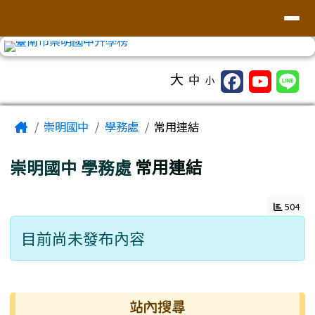
台南市崇明國中全球資訊網
導覽列
跳至主內容區
工具列
大
中
小
頁尾區域
主內容區域
Home
崇明國中
學務處
常用連結
崇明國中
學務處
常用連結
504
目前尚未發布內容
右邊區域內容
站內搜尋