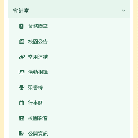
活動相簿
常用連結
校園公告
會計室
業務職掌
榮譽榜
活動相簿
常用連結
校園公告
業務職掌
行事曆
榮譽榜
活動相簿
常用連結
校園公告
升學資訊
行事曆
榮譽榜
行事曆
常用連結
檔案下載
檔案下載
行事曆
檔案下載
活動相簿
師生園地
場地設備預約
檔案下載
榮譽榜
特教相關
行事曆
校園影音
公開資訊