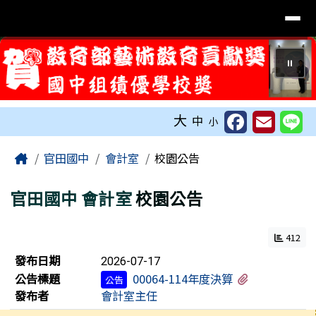
台南市官田國中全球資訊網
導覽列
跳至主內容區
⏸
工具列
大
中
小
頁尾區域
主內容區域
Home
官田國中
會計室
校園公告
官田國中
會計室
校園公告
412
新聞列表
發布日期
2026-07-17
有1個附檔
公告標題
00064-114年度決算
公告
發布者
會計室主任