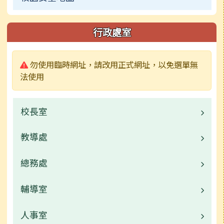
行政處室
警告:
勿使用臨時網址，請改用正式網址，以免選單無
法使用
校長室
教導處
業務職掌
校長介紹
總務處
業務職掌
治校理念與記功敘獎
校園公告
輔導室
業務職掌
常用連結
校園公告
人事室
業務職掌