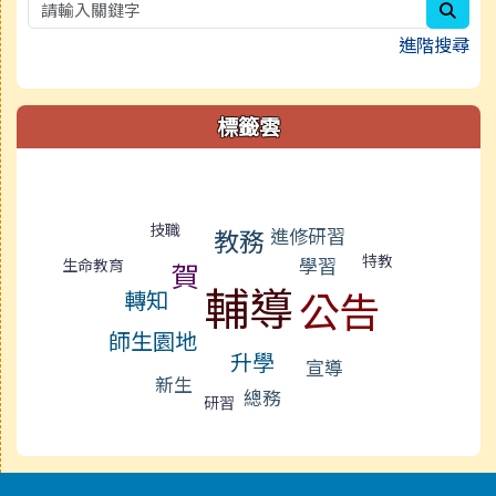
sear
進階搜尋
標籤雲
標籤雲導覽
技職
教務
進修研習
特教
學習
生命教育
賀
輔導
公告
轉知
師生園地
升學
宣導
新生
總務
研習