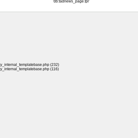
'db:tadnews_page.tpl'
rty_internal_templatebase.php (232)
rty_internal_templatebase.php (116)