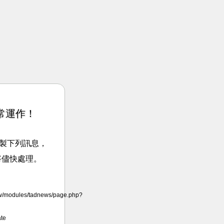
常運作！
請複製下列訊息，
將儘快處理。
ww/modules/tadnews/page.php?
te