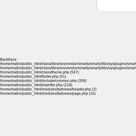
Backtrace:
/home/matrix/public_html/class/libraries/vendor/smarty/smarty/libs/sysplugins/sma
/home/matrix/public_html/class/libraries/vendor/smarty/smarty/libs/sysplugins/sma
/home/matrix/public_html/class/theme.php (547)
/home/matrix/public_html/footer.php (51)
/home/matrix/public_html/include/common.php (358)
/home/matrix/public_html/mainfile.php (218)
/home/matrix/public_html/modules/tadnews/header.php (2)
/home/matrix/public_html/modules/tadnews/page.php (10)