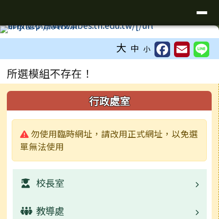
臺南市新化區那拔國民小學
導覽列
跳至主內容區
工具列
大
中
小
頁尾區域
主內容區域
所選模組不存在！
下中右區域內容
左邊區域內容
行政處室
警告:
勿使用臨時網址，請改用正式網址，以免選
單無法使用
校長室
教導處
業務職掌