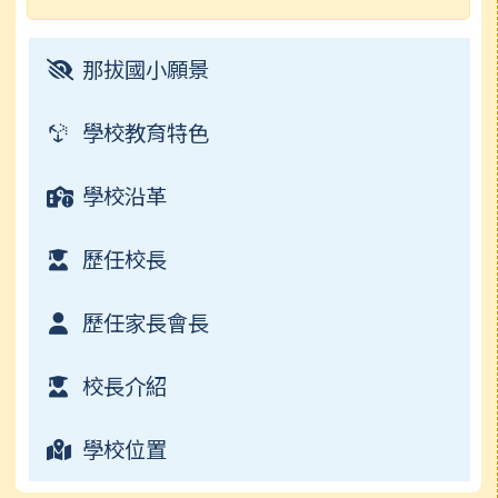
成果及粉絲頁
行事曆
常用連結
榮譽榜
那拔國小願景
電子書
檔案下載
校園影音
學校教育特色
常用連結
學校沿革
檔案下載
歷任校長
行事曆
歷任家長會長
校長介紹
學校位置