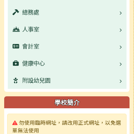
校園公告
總務處
業務職掌
活動相簿
校園公告
人事室
業務職掌
學生事務宣導
校園公告
會計室
業務職掌
活動相簿
數位學習資源
校園公告
健康中心
業務職掌
榮譽榜
活動相簿
常用連結
校園公告
附設幼兒園
業務職掌
行事曆
榮譽榜
活動相簿
常用連結
校園公告
校園公告
學校簡介
學生影音
行事曆
榮譽榜
活動相簿
活動相簿
業務職掌
警告:
勿使用臨時網址，請改用正式網址，以免選
檔案下載
校園影音
行事曆
榮譽榜
校園影音
活動相簿
單無法使用