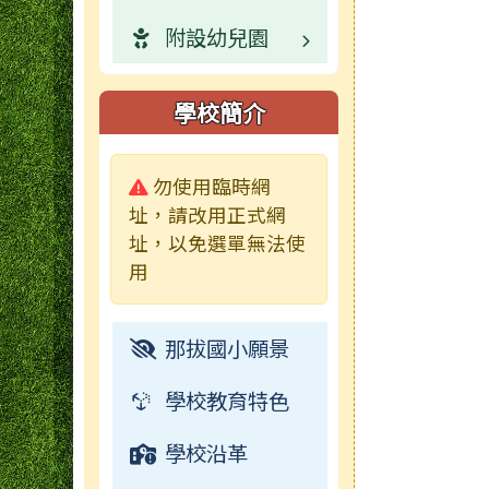
附設幼兒園
榮譽榜
活動相簿
常用連結
校園公告
業務職掌
行事曆
榮譽榜
活動相簿
常用連結
校園公告
校園公告
學校簡介
學生影音
行事曆
榮譽榜
活動相簿
活動相簿
業務職掌
警告:
勿使用臨時網
檔案下載
校園影音
行事曆
榮譽榜
校園影音
活動相簿
址，請改用正式網
址，以免選單無法使
成果及粉絲頁
行事曆
常用連結
榮譽榜
用
電子書
檔案下載
校園影音
那拔國小願景
常用連結
學校教育特色
檔案下載
學校沿革
行事曆