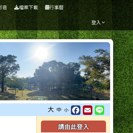
影音
檔案下載
行事曆
登入
大
中
小
右邊區域內容
請由此登入