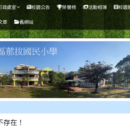
學
行政處室
校園公告
榮譽榜
活動相簿
校園
文章
舊網站
區域
不存在！