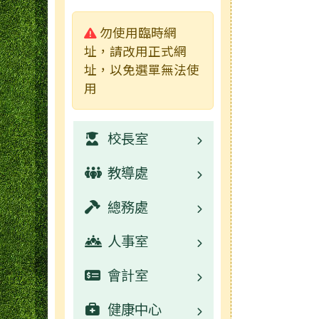
警告:
勿使用臨時網
址，請改用正式網
址，以免選單無法使
用
校長室
教導處
業務職掌
總務處
校園公告
業務職掌
人事室
活動相簿
校園公告
業務職掌
會計室
學生事務宣導
校園公告
業務職掌
健康中心
活動相簿
數位學習資源
校園公告
業務職掌