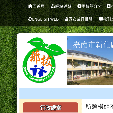
臺南市新化區那拔國民小
導覽列
跳至主內容區
回首頁
網站導覽
學校簡介
ENGLISH WEB
資安載具相關
校刊
工具列
頁尾區域
主內容
左邊區域內容
所選模組
行政處室