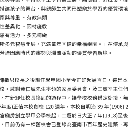
，搭建孩子的舞台，與親師生共同形塑樂於學習的優
關懷與尊重 ~ 有教無類
適性差異化 ~ 因材施教
恩有活力 ~ 多元精緻
所多元智慧開展，充滿童年回憶的幸福學園。」在傳承
營造因應時代的趨勢與潮流脈動的優質學習環境。
陳敏男校長之後調任學甲國小至今正好超過百日，這是本
校。感謝黃仁誠先生率領的家長委員會，及三處室主任
，在新卸任校長換屆的過程中，讓學校校務穩定銜接、
學年度)正值本校創校 120 週年，本校自明治 39 年(1906) 2
宮廂房創立學甲公學校起，二遷於日大正 7 年(1918)至
，目前仍有一棟舊校舍已登錄為臺南市百年歷史建築。