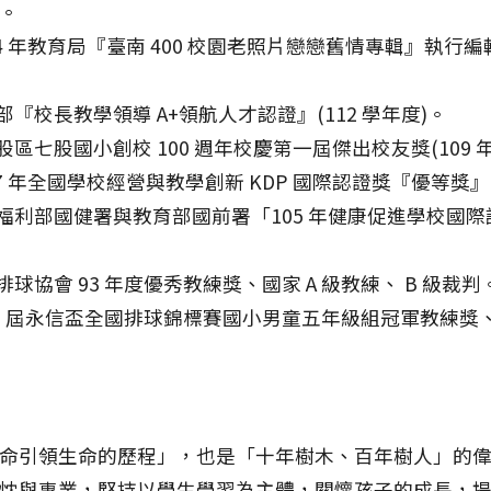
。
024 年教育局『臺南 400 校園老照片戀戀舊情專輯』執行編輯(
部『校長教學領導 A+領航人才認證』(112 學年度)。
股區七股國小創校 100 週年校慶第一屆傑出校友獎(109 
017 年全國學校經營與教學創新 KDP 國際認證獎『優等獎
生福利部國健署與教育部國前署「105 年健康促進學校國
排球協會 93 年度優秀教練獎、國家 A 級教練、 B 級裁判
 30 屆永信盃全國排球錦標賽國小男童五年級組冠軍教練獎
命引領生命的歷程」，也是「十年樹木、百年樹人」的
忱與專業，堅持以學生學習為主體，關懷孩子的成長，