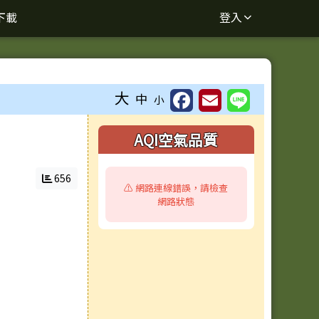
下載
登入
大
中
小
右邊區域內容
AQI空氣品質
656
⚠️ 網路連線錯誤，請檢查
網路狀態