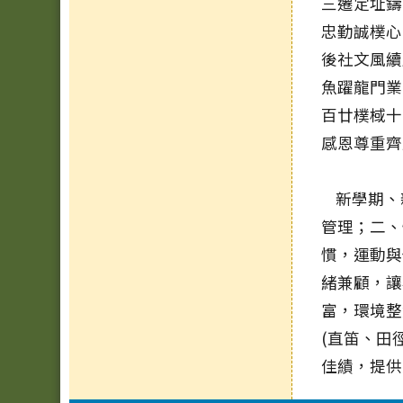
三遷定址鑄
忠勤誠樸心
後社文風續
魚躍龍門業
百廿樸棫十
感恩尊重齊
新學期、新
管理；二、
慣，運動與
緒兼顧，讓
富，環境整
(直笛、田
佳績，提供