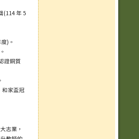
114 年 5
年度)。
』。
際認證銅質
。
、和家盃冠
偉大志業，
提升教師的