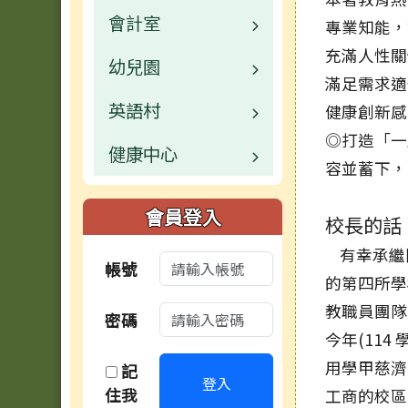
會計室
活動相簿
常用連結
校園公告
業務職掌
專業知能
充滿人性
幼兒園
榮譽榜
活動相簿
常用連結
校園公告
業務職掌
滿足需求
英語村
校園公告
行事曆
榮譽榜
活動相簿
常用連結
校園公告
健康創新感
◎打造「一
健康中心
業務職掌
校園公告
檔案下載
行事曆
榮譽榜
活動相簿
常用連結
容並蓄下，
常用連結
業務職掌
校園公告
檔案下載
行事曆
榮譽榜
行事曆
會員登入
校長的話
檔案下載
活動相簿
業務職掌
檔案下載
行事曆
檔案下載
有幸承繼
帳號
的第四所學
行事曆
行事曆
行事曆
檔案下載
教職員團隊
密碼
今年(114 
用學甲慈濟
記
登入
住我
工商的校區