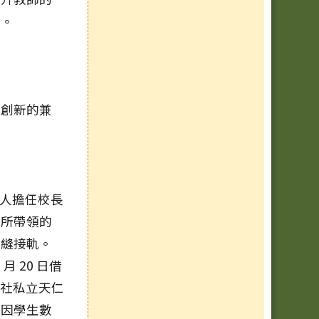
質環境。
與創新的兼
人擔任校長
們所帶領的
無縫接軌。
 月 20 日借
後社私立天仁
再因學生數