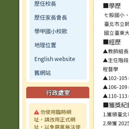
歷任校長
■學歷
七股國小
歷任家長會長
臺北市立師
學甲國小校歌
國立臺東大
■經歷
地理位置
▲教師組長
English website
▲主任階段
程督學
舊網站
▲102-1
▲106-1
行政處室
▲110-1
■獲獎紀
警告:
勿使用臨時網
1.獲頒臺北
址，請改用正式網
2.榮獲 20
址，以免選單無法使