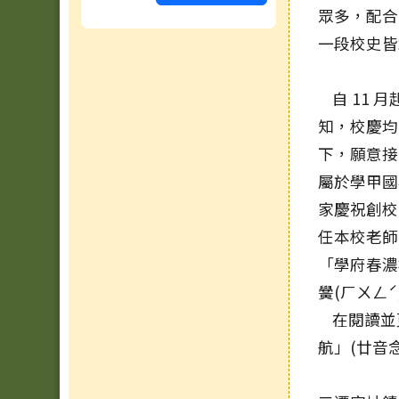
眾多，配合 
一段校史皆
自 11 月
知，校慶均
下，願意接
屬於學甲國小
家慶祝創校 
任本校老師
「學府春濃
黌(ㄏㄨㄥˊ
在閱讀並蒐
航」(廿音