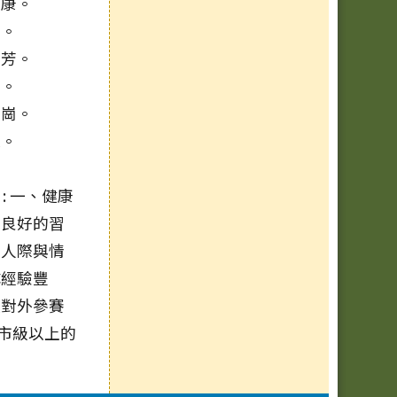
安康。
航。
芬芳。
想。
山崗。
浪。
 一、健康
成良好的習
交人際與情
隊經驗豐
項對外參賽
市級以上的