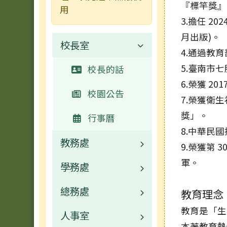
『標竿獎』
用
3.擔任 2
月出版)。
校長室
4.通過教育
5.臺南市七
校長的話
6.榮獲 2
校園公告
7.榮獲衛
獎」。
行事曆
8.中華民國
教務處
9.榮獲第
軍。
學務處
業務職掌
總務處
校園公告
業務職掌
教育理念
教育是「生
人事室
常用連結
校園公告
業務職掌
本著教育熱