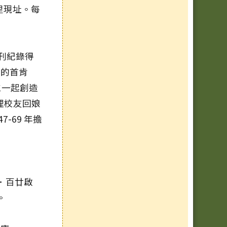
昌里現址。每
專刊紀錄得
長的首肯
仁一起創造
辦理校友回娘
-69 年擔
．百廿啟
。