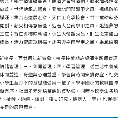
榮光，鄉土情濃續書香，慈濟宮童聲清朗，蜈蚣陣遶境
向善，世代傳承志賢良，乘著北門郡學甲之風，揚帆啟
脈旺，集合志遠展宏章，天仁工商承校舍，廿二載耕耘
開創，薪火相傳意無疆，迎著大台南學甲之風，追逐夢
三庄；智仁勇樓映朝陽，保生大帝護秀昌，師生恩重如
成長，活力健康眾稱揚，逐著雲嘉南學甲之風，乘風破
校長、百廿週年新氣象，校長接著期許親師生四個管理 :
情緒管理；三、休閒管理；四、學習管理。從生活中養
休閒並進，身體與心理並重，學習與時間安排得宜，社
小學生涯打下的基礎能受用一輩子。學甲國小的教職團
潔有序，社團多元外語雙語師資堅強，同時本校學生各
徑、扯鈴、跳繩、讀劇、獨立研究、機器人…等)，均獲得
充足的展現舞台。