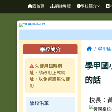
臺南市學甲區學甲國小全
導覽列
跳至主內容區
回首頁
網站導覽
學校簡介
工具列
頁尾區域
主內容
左邊區域內容
Home
學校簡介
學甲國
學甲國
警告:
勿使用臨時網
址，請改用正式網
的話
址，以免選單無法使
用
校長：
學校沿革