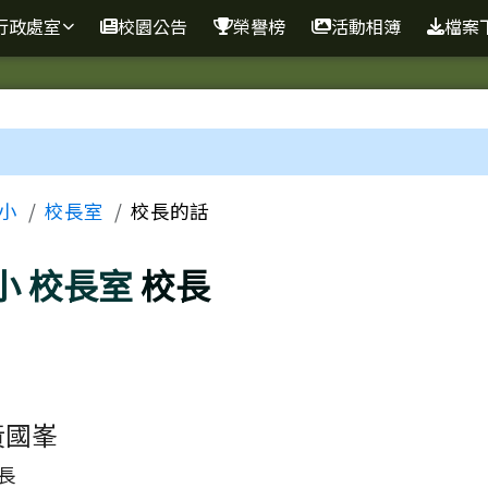
球資訊網
行政處室
校園公告
榮譽榜
活動相簿
檔案
區域
小
校長室
校長的話
小
校長室
校長
黃國峯