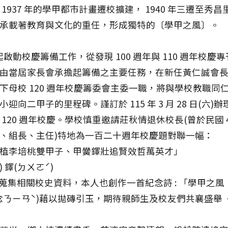
1937 年的學甲都市計畫遷校擴建， 1940 年三遷至秀
承載著教育與文化的重任，形成獨特的〔學甲之風〕。
起啟動校慶籌備工作，從發現 100 週年與 110 週年校慶
由當屆家長會承擔起籌備之主要任務，在新任黃仁誠會
下母校 120 週年校慶籌委會主委一職，將與學校教職同
迎向二甲子的里程碑。謹訂於 115 年 3 月 28 日(六)
120 週年校慶。學校慎重邀請莊秋情退休校長(曾於民國 47
、組長、主任)特地為一百二十週年校慶題對聯一幅：
植李培桃雙甲子、甲黌鐸壯追賢效哲萬英才」
) 鐸(ㄉㄨㄛˊ)
集相關校史資料，本人也創作一首紀念詩 : 「學甲之風
念ㄋㄧㄢˋ)藉以拋磚引玉，期待親師生及校友們共襄盛舉 