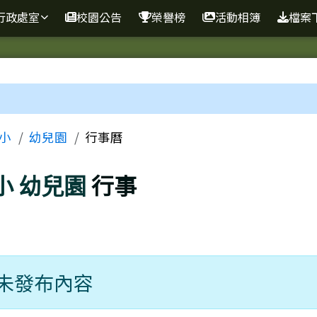
球資訊網
行政處室
校園公告
榮譽榜
活動相簿
檔案
區域
小
幼兒園
行事曆
小
幼兒園
行事
未發布內容