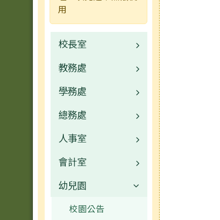
用
校長室
教務處
校長的話
學務處
校園公告
業務職掌
總務處
行事曆
校園公告
業務職掌
人事室
常用連結
校園公告
業務職掌
會計室
活動相簿
常用連結
校園公告
業務職掌
幼兒園
榮譽榜
活動相簿
常用連結
校園公告
業務職掌
校園公告
行事曆
榮譽榜
活動相簿
常用連結
校園公告