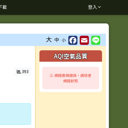
下載
登入
大
中
小
右邊區域內容
AQI空氣品質
393
⚠️ 網路連線錯誤，請檢查
網路狀態