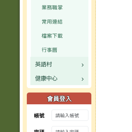
業務職掌
檔案下載
行事曆
榮譽榜
活動相簿
常用連結
常用連結
檔案下載
行事曆
榮譽榜
行事曆
檔案下載
檔案下載
行事曆
檔案下載
行事曆
檔案下載
英語村
健康中心
校園公告
業務職掌
校園公告
會員登入
活動相簿
業務職掌
帳號
行事曆
行事曆
密碼