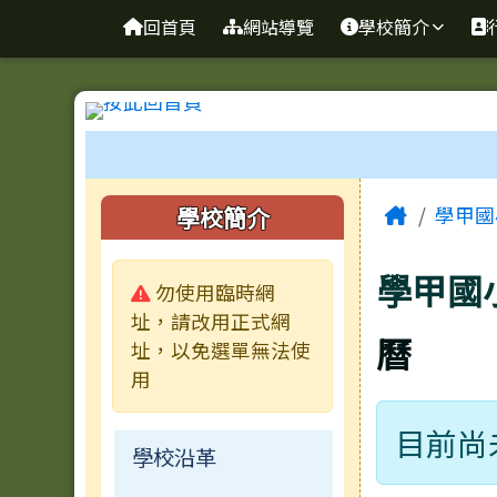
臺南市學甲區學甲國小全
導覽列
跳至主內容區
回首頁
網站導覽
學校簡介
工具列
頁尾區域
主內容
左邊區域內容
Home
學校簡介
學甲國
學甲國
警告:
勿使用臨時網
址，請改用正式網
曆
址，以免選單無法使
用
目前尚
學校沿革