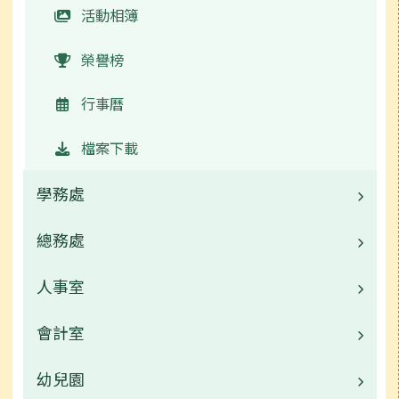
活動相簿
榮譽榜
行事曆
檔案下載
學務處
總務處
業務職掌
校園公告
人事室
業務職掌
常用連結
校園公告
會計室
業務職掌
活動相簿
常用連結
校園公告
幼兒園
業務職掌