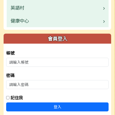
榮譽榜
活動相簿
常用連結
校園公告
英語村
校園公告
行事曆
榮譽榜
活動相簿
常用連結
業務職掌
健康中心
校園公告
檔案下載
行事曆
榮譽榜
行事曆
常用連結
業務職掌
校園公告
會員登入
檔案下載
行事曆
檔案下載
檔案下載
活動相簿
業務職掌
帳號
檔案下載
行事曆
行事曆
行事曆
密碼
記住我
登入