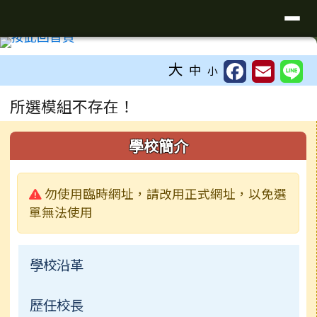
臺南市學甲區學甲國小全球資訊網
導覽列
跳至主內容區
工具列
大
中
小
頁尾區域
主內容區域
所選模組不存在！
左邊區域內容
學校簡介
警告:
勿使用臨時網址，請改用正式網址，以免選
單無法使用
學校沿革
歷任校長