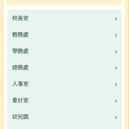
校長室
教務處
校長的話
校園公告
學務處
業務職掌
行事曆
校園公告
總務處
業務職掌
常用連結
校園公告
人事室
業務職掌
活動相簿
常用連結
校園公告
會計室
業務職掌
榮譽榜
活動相簿
常用連結
校園公告
幼兒園
業務職掌
行事曆
榮譽榜