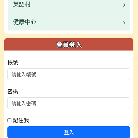
活動相簿
常用連結
校園公告
英語村
校園公告
檔案下載
行事曆
榮譽榜
活動相簿
常用連結
業務職掌
健康中心
校園公告
檔案下載
行事曆
榮譽榜
行事曆
常用連結
業務職掌
校園公告
會員登入
檔案下載
行事曆
檔案下載
檔案下載
活動相簿
業務職掌
帳號
檔案下載
行事曆
行事曆
行事曆
密碼
記住我
登入