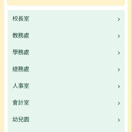
校長室
教務處
校長的話
校園公告
學務處
業務職掌
行事曆
校園公告
總務處
業務職掌
常用連結
校園公告
人事室
業務職掌
活動相簿
常用連結
校園公告
會計室
業務職掌
榮譽榜
活動相簿
常用連結
校園公告
幼兒園
業務職掌
行事曆
榮譽榜