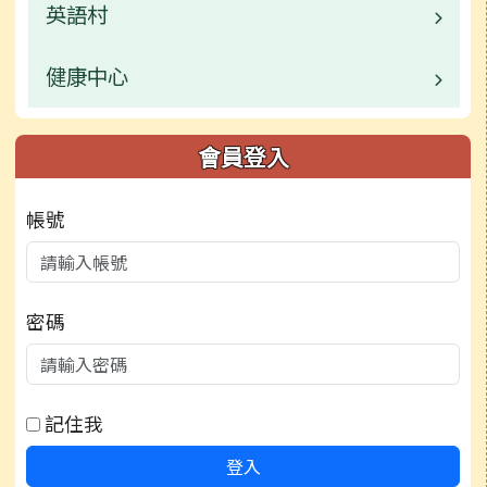
活動相簿
常用連結
校園公告
英語村
校園公告
檔案下載
行事曆
榮譽榜
活動相簿
常用連結
業務職掌
健康中心
校園公告
檔案下載
行事曆
榮譽榜
行事曆
常用連結
業務職掌
校園公告
會員登入
檔案下載
行事曆
檔案下載
檔案下載
活動相簿
業務職掌
帳號
檔案下載
行事曆
行事曆
行事曆
密碼
記住我
登入