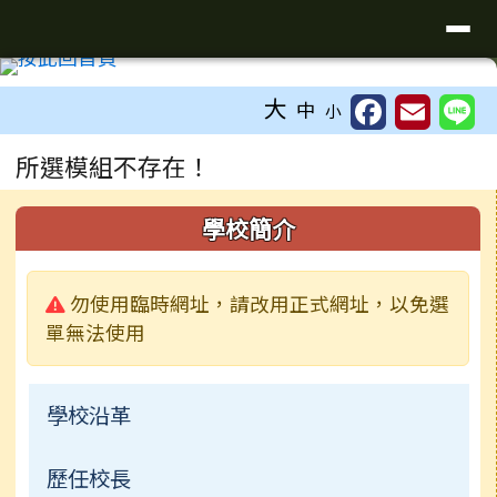
臺南市學甲區學甲國小全球資訊網
導覽列
跳至主內容區
工具列
大
中
小
頁尾區域
主內容區域
所選模組不存在！
左邊區域內容
學校簡介
警告:
勿使用臨時網址，請改用正式網址，以免選
單無法使用
學校沿革
歷任校長